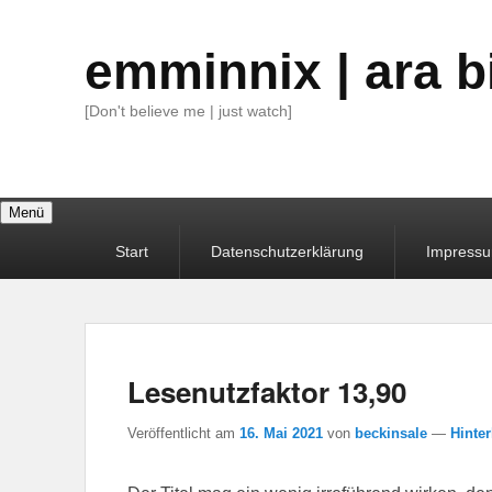
emminnix | ara b
[Don't believe me | just watch]
Menü
Primäres
Start
Datenschutzerklärung
Impress
Menü
Lesenutzfaktor 13,90
Veröffentlicht am
16. Mai 2021
von
beckinsale
—
Hinter