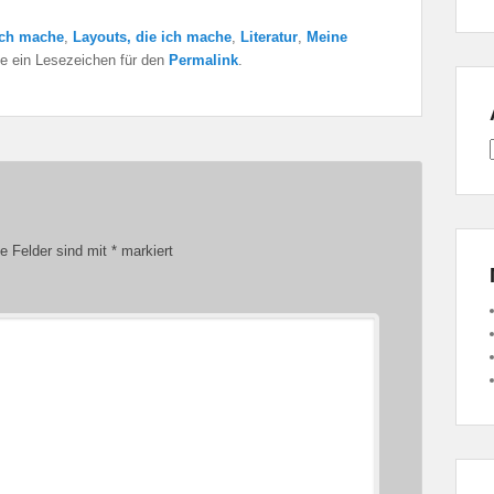
ich mache
,
Layouts, die ich mache
,
Literatur
,
Meine
ze ein Lesezeichen für den
Permalink
.
he Felder sind mit
*
markiert