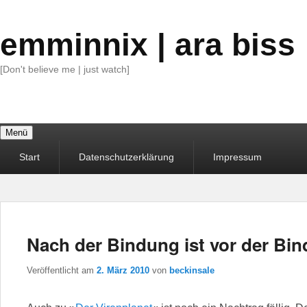
emminnix | ara biss
[Don't believe me | just watch]
Menü
Primäres
Start
Datenschutzerklärung
Impressum
Menü
Nach der Bindung ist vor der Bi
Veröffentlicht am
2. März 2010
von
beckinsale