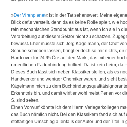
»
Der Virenplanet
« ist in der Tat sehenswert. Meine eig
Blick dafür verstellt, denn da es keine Rolle spielt, wie 
rein mechanischen Standpunkt aus ist, wenn ich sie in d
Verarbeitung auf diesem Sektor nicht zu schätzen. Zugege
bewusst. Eher müsste sich Jörg Kägelmann, der Chef vom B
Schuhe schieben lassen, bringt er doch so mir nichts, dir ni
Hardcover für 24,95 Öre auf den Markt, das mit einer hoch
ordentlichen Fadenbindung brilliert. Da ist kein Leim, da 
Dieses Buch lässt sich neben Klassiker stellen, als es n
Handwerker und weniger Chemiker waren, und sieht beste
Kägelmann mich zu dem Buchbindungsqualitätsignoranten
Erkenntnis bin, und damit wirft er wohl meist Perlen vor
S. sind selten.
Einen Vorwurf könnte ich dem Herrn Verlegerkollegen ma
das Buch nämlich nicht. Bei den Klassikern fand sich auf 
stoffartigen Umschlag allenfalls der Autor und der Titel in