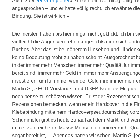
Auch zu »
Der Virenplanet
« ist noch ein Nachtrag fällig. 
angesprochen – und er hatte völlig recht. Ich erwähnte d
Bindung. Sie ist wirklich –
Die meisten haben bis hierhin gar nicht geklickt, ich bin s
vielleicht die Augen verdrehen angesichts einer sich an
Buches. Aber das ist bei näherem Hinsehen und Hindenke
keine Bedeutung mehr zu haben scheint. Ausgerechnet heu
in der immer mehr Menschen immer mehr Qualität für imm
bereit sind, immer mehr Geld in immer mehr Anstrengungen 
investieren, um für immer weniger Geld ihre immer mehre
Martin S., SFCD-Vorstands- und DSFP-Komitee-Mitglied, g
noch per se zu schätzen wissen. Er ist der Rezensent schle
Rezensionen bemeckert, wenn er ein Hardcover in die Fin
Klebebindung mit einem Hardcoverpseudoumschlag vorzuwei
Schummelei gibt es heute zuhauf auf dem Markt, und wen 
immer zahlreicheren Masse Mensch, die immer mehr Quali
sogar bereit ist, … Aber das hatten wir schon. Martin S. je