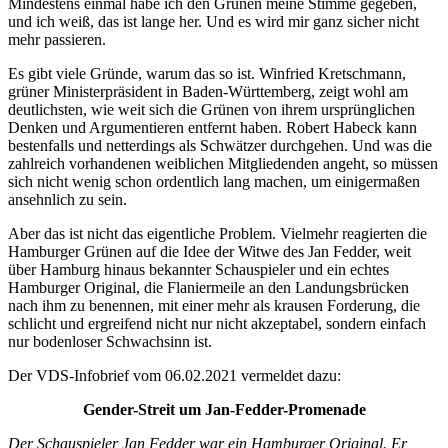
Mindestens einmal habe ich den Grünen meine Stimme gegeben,
und ich weiß, das ist lange her. Und es wird mir ganz sicher nicht
mehr passieren.
Es gibt viele Gründe, warum das so ist. Winfried Kretschmann,
grüner Ministerpräsident in Baden-Württemberg, zeigt wohl am
deutlichsten, wie weit sich die Grünen von ihrem ursprünglichen
Denken und Argumentieren entfernt haben. Robert Habeck kann
bestenfalls und netterdings als Schwätzer durchgehen. Und was die
zahlreich vorhandenen weiblichen Mitgliedenden angeht, so müssen
sich nicht wenig schon ordentlich lang machen, um einigermaßen
ansehnlich zu sein.
Aber das ist nicht das eigentliche Problem. Vielmehr reagierten die
Hamburger Grünen auf die Idee der Witwe des Jan Fedder, weit
über Hamburg hinaus bekannter Schauspieler und ein echtes
Hamburger Original, die Flaniermeile an den Landungsbrücken
nach ihm zu benennen, mit einer mehr als krausen Forderung, die
schlicht und ergreifend nicht nur nicht akzeptabel, sondern einfach
nur bodenloser Schwachsinn ist.
Der VDS-Infobrief vom 06.02.2021 vermeldet dazu:
Gender-Streit um Jan-Fedder-Promenade
Der Schauspieler Jan Fedder war ein Hamburger Original. Er