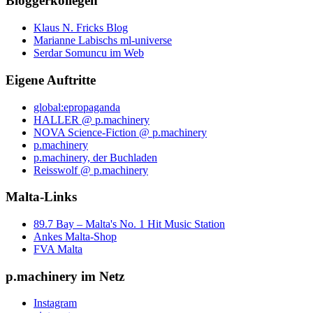
Bloggerkollegen
Klaus N. Fricks Blog
Marianne Labischs ml-universe
Serdar Somuncu im Web
Eigene Auftritte
global:epropaganda
HALLER @ p.machinery
NOVA Science-Fiction @ p.machinery
p.machinery
p.machinery, der Buchladen
Reisswolf @ p.machinery
Malta-Links
89.7 Bay – Malta's No. 1 Hit Music Station
Ankes Malta-Shop
FVA Malta
p.machinery im Netz
Instagram