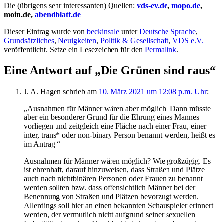
Die (übrigens sehr interessanten) Quellen:
vds-ev.de
,
mopo.de
,
moin.de,
abendblatt.de
Dieser Eintrag wurde von
beckinsale
unter
Deutsche Sprache
,
Grundsätzliches
,
Neuigkeiten
,
Politik & Gesellschaft
,
VDS e.V.
veröffentlicht. Setze ein Lesezeichen für den
Permalink
.
Eine Antwort auf „Die Grünen sind raus“
J. A. Hagen
schrieb
am
10. März 2021 um 12:08 p.m. Uhr
:
„Ausnahmen für Männer wären aber möglich. Dann müsste
aber ein besonderer Grund für die Ehrung eines Mannes
vorliegen und zeitgleich eine Fläche nach einer Frau, einer
inter, trans* oder non-binary Person benannt werden, heißt es
im Antrag.“
Ausnahmen für Männer wären möglich? Wie großzügig. Es
ist ehrenhaft, darauf hinzuweisen, dass Straßen und Plätze
auch nach nichtbinären Personen oder Frauen zu benannt
werden sollten bzw. dass offensichtlich Männer bei der
Benennung von Straßen und Plätzen bevorzugt werden.
Allerdings soll hier an einen bekannten Schauspieler erinnert
werden, der vermutlich nicht aufgrund seiner sexuellen