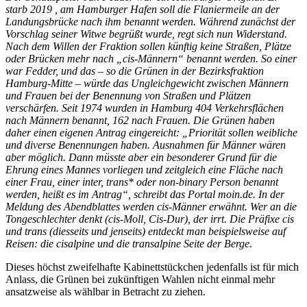
starb 2019 , am Hamburger Hafen soll die Flaniermeile an der
Landungsbrücke nach ihm benannt werden. Während zunächst der
Vorschlag seiner Witwe begrüßt wurde, regt sich nun Widerstand.
Nach dem Willen der Fraktion sollen künftig keine Straßen, Plätze
oder Brücken mehr nach „cis-Männern“ benannt werden. So einer
war Fedder, und das – so die Grünen in der Bezirksfraktion
Hamburg-Mitte – würde das Ungleichgewicht zwischen Männern
und Frauen bei der Benennung von Straßen und Plätzen
verschärfen. Seit 1974 wurden in Hamburg 404 Verkehrsflächen
nach Männern benannt, 162 nach Frauen. Die Grünen haben
daher einen eigenen Antrag eingereicht: „Priorität sollen weibliche
und diverse Benennungen haben. Ausnahmen für Männer wären
aber möglich. Dann müsste aber ein besonderer Grund für die
Ehrung eines Mannes vorliegen und zeitgleich eine Fläche nach
einer Frau, einer inter, trans* oder non-binary Person benannt
werden, heißt es im Antrag“, schreibt das Portal moin.de. In der
Meldung des Abendblattes werden cis-Männer erwähnt. Wer an die
Tongeschlechter denkt (cis-Moll, Cis-Dur), der irrt. Die Präfixe cis
und trans (diesseits und jenseits) entdeckt man beispielsweise auf
Reisen: die cisalpine und die transalpine Seite der Berge.
Dieses höchst zweifelhafte Kabinettstückchen jedenfalls ist für mich
Anlass, die Grünen bei zukünftigen Wahlen nicht einmal mehr
ansatzweise als wählbar in Betracht zu ziehen.