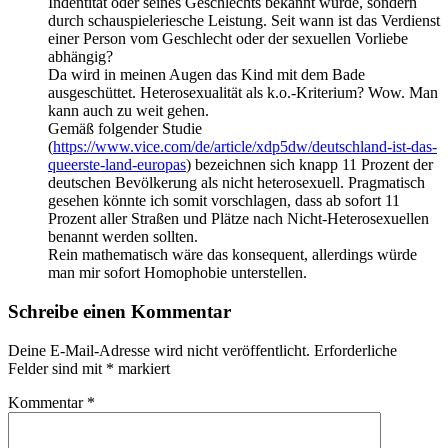
Indentität oder seines Geschlechts bekannt wurde, sondern
durch schauspieleriesche Leistung. Seit wann ist das Verdienst
einer Person vom Geschlecht oder der sexuellen Vorliebe
abhängig?
Da wird in meinen Augen das Kind mit dem Bade
ausgeschüttet. Heterosexualität als k.o.-Kriterium? Wow. Man
kann auch zu weit gehen.
Gemäß folgender Studie
(
https://www.vice.com/de/article/xdp5dw/deutschland-ist-das-
queerste-land-europas
) bezeichnen sich knapp 11 Prozent der
deutschen Bevölkerung als nicht heterosexuell. Pragmatisch
gesehen könnte ich somit vorschlagen, dass ab sofort 11
Prozent aller Straßen und Plätze nach Nicht-Heterosexuellen
benannt werden sollten.
Rein mathematisch wäre das konsequent, allerdings würde
man mir sofort Homophobie unterstellen.
Schreibe einen Kommentar
Deine E-Mail-Adresse wird nicht veröffentlicht.
Erforderliche
Felder sind mit
*
markiert
Kommentar
*