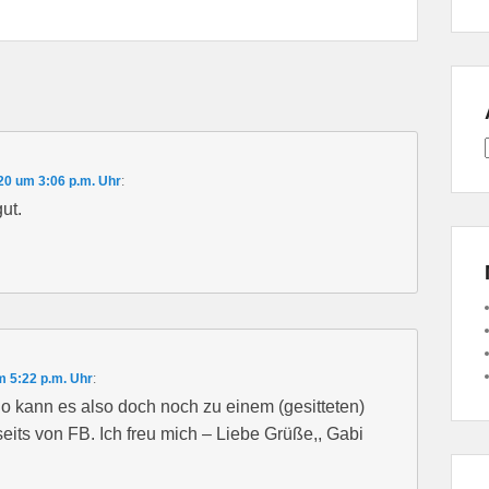
20 um 3:06 p.m. Uhr
:
ut.
 5:22 p.m. Uhr
:
So kann es also doch noch zu einem (gesitteten)
its von FB. Ich freu mich – Liebe Grüße,, Gabi