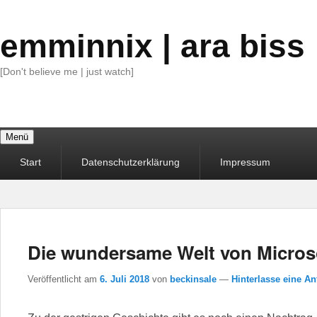
emminnix | ara biss
[Don't believe me | just watch]
Menü
Primäres
Start
Datenschutzerklärung
Impressum
Menü
Die wundersame Welt von Microsof
Veröffentlicht am
6. Juli 2018
von
beckinsale
—
Hinterlasse eine An