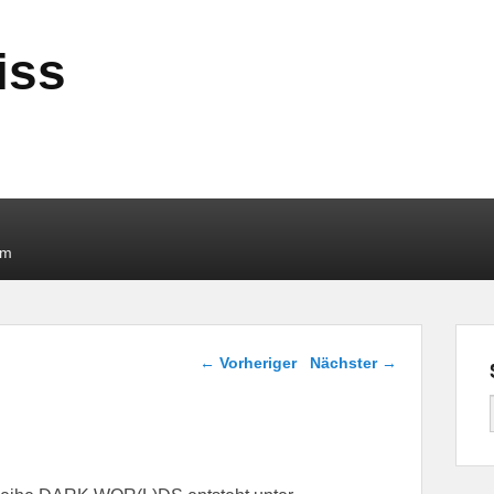
iss
um
Beitragsnavigation
←
Vorheriger
Nächster
→