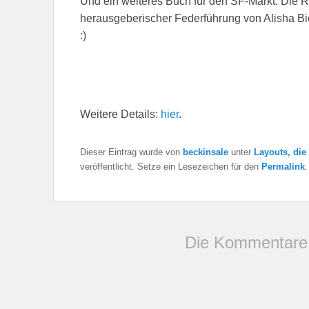
Und ein weiteres Buch für den SF-Markt: Die
herausgeberischer Federführung von Alisha B
:)
Weitere Details:
hier
.
Dieser Eintrag wurde von
beckinsale
unter
Layouts, die
veröffentlicht. Setze ein Lesezeichen für den
Permalink
.
Die Kommentare 