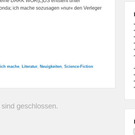
 Reihe DARK WOR(L)DS entsteht unter
ionda; ich mache sozusagen »nur« den Verleger
 ich mache
,
Literatur
,
Neuigkeiten
,
Science-Fiction
sind geschlossen.