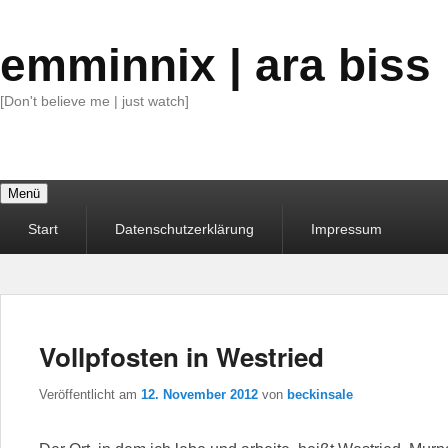
emminnix | ara biss
[Don't believe me | just watch]
Menü
Primäres
Start
Datenschutzerklärung
Impressum
Menü
Vollpfosten in Westried
Veröffentlicht am
12. November 2012
von
beckinsale