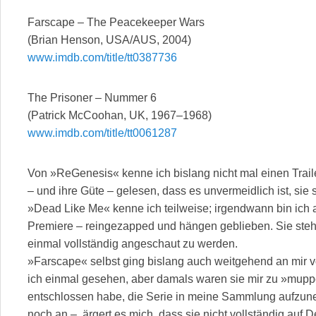
Farscape – The Peacekeeper Wars
(Brian Henson, USA/AUS, 2004)
www.imdb.com/title/tt0387736
The Prisoner – Nummer 6
(Patrick McCoohan, UK, 1967–1968)
www.imdb.com/title/tt0061287
Von »ReGenesis« kenne ich bislang nicht mal einen Trailer
– und ihre Güte – gelesen, dass es unvermeidlich ist, si
»Dead Like Me« kenne ich teilweise; irgendwann bin ich
Premiere – reingezapped und hängen geblieben. Sie steht 
einmal vollständig angeschaut zu werden.
»Farscape« selbst ging bislang auch weitgehend an mir v
ich einmal gesehen, aber damals waren sie mir zu »muppet
entschlossen habe, die Serie in meine Sammlung aufzu
noch an –, ärgert es mich, dass sie nicht vollständig au