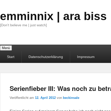
emminnix | ara biss
[Don't believe me | just watch]
Menü
Primäres
Start
Datenschutzerklärung
Impressum
Menü
Serienfieber III: Was noch zu bet
Veröffentlicht am
12. April 2012
von
beckinsale