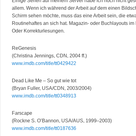
Einige Serien auf meinem Server habe ich noch nicht ges
allem. Wenn ich während der Arbeit auf dem einen Bilds
Schirm sehen möchte, muss das eine Arbeit sein, die etwa
Routinehaftes an sich hat. Magazin- oder Buchlayouts im 
Oder Korrekturlesungen.
ReGenesis
(Christina Jennings, CDN, 2004 ff.)
www.imdb.com/title/tt0429422
Dead Like Me – So gut wie tot
(Bryan Fuller, USA/CDN, 2003/2004)
www.imdb.com/title/tt0348913
Farscape
(Rockne S. O’Bannon, USA/AUS, 1999–2003)
www.imdb.com/title/tt0187636