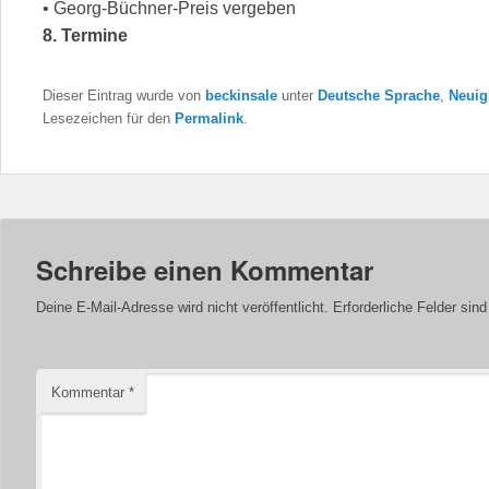
• Georg-Büchner-Preis vergeben
8. Termine
Dieser Eintrag wurde von
beckinsale
unter
Deutsche Sprache
,
Neuig
Lesezeichen für den
Permalink
.
Schreibe einen Kommentar
Deine E-Mail-Adresse wird nicht veröffentlicht.
Erforderliche Felder sin
Kommentar
*