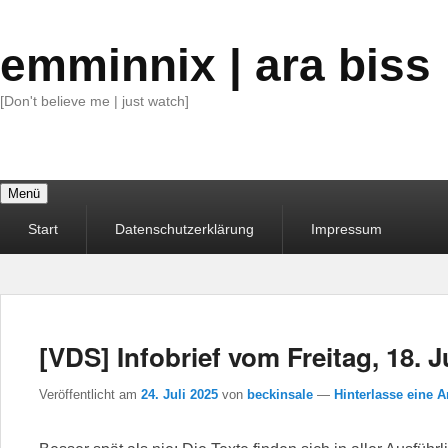
emminnix | ara biss
[Don't believe me | just watch]
Menü
Primäres
Start
Datenschutzerklärung
Impressum
Menü
[VDS] Infobrief vom Freitag, 18. J
Veröffentlicht am
24. Juli 2025
von
beckinsale
—
Hinterlasse eine A