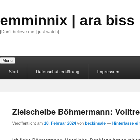
emminnix | ara biss
[Don't believe me | just watch]
Menü
Primäres
Start
Datenschutzerklärung
Impressum
Menü
Zielscheibe Böhmermann: Volltre
Veröffentlicht am
18. Februar 2024
von
beckinsale
—
Hinterlasse ei