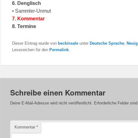
6. Denglisch
• Sammler-Unmut
7. Kommentar
8. Termine
Dieser Eintrag wurde von
beckinsale
unter
Deutsche Sprache
,
Neuig
Lesezeichen für den
Permalink
.
Schreibe einen Kommentar
Deine E-Mail-Adresse wird nicht veröffentlicht.
Erforderliche Felder sin
Kommentar
*