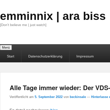
emminnix | ara biss
[Don't believe me | just watch]
Menü
Primäres
Start
Datenschutzerklärung
Impressum
Menü
Alle Tage immer wieder: Der VDS-I
Veröffentlicht am
5. September 2022
von
beckinsale
—
Hinterlasse 