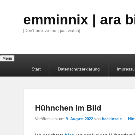
emminnix | ara b
[Don't believe me | just watch]
Menü
Primäres
Start
Datenschutzerklärung
Impress
Menü
Hühnchen im Bild
Veröffentlicht am
9. August 2022
von
beckinsale
—
Hin