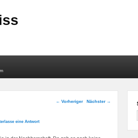
iss
um
Beitragsnavigation
←
Vorheriger
Nächster
→
terlasse eine Antwort