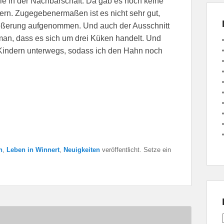
ie in der Nachbarschaft. Da gab es noch keine
fern. Zugegebenermaßen ist es nicht sehr gut,
rößerung aufgenommen. Und auch der Ausschnitt
man, dass es sich um drei Küken handelt. Und
 Kindern unterwegs, sodass ich den Hahn noch
n
,
Leben in Winnert
,
Neuigkeiten
veröffentlicht. Setze ein