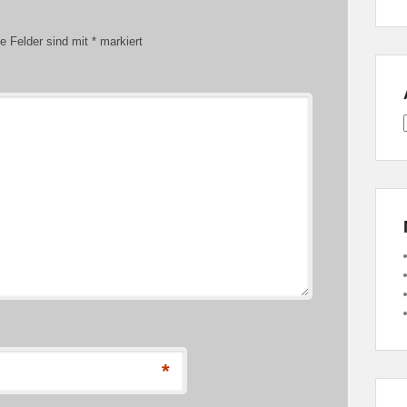
he Felder sind mit
*
markiert
*