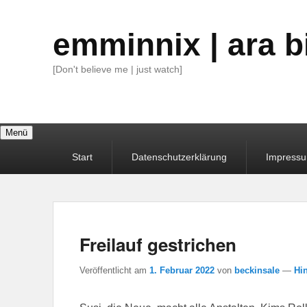
emminnix | ara b
[Don't believe me | just watch]
Menü
Primäres
Start
Datenschutzerklärung
Impress
Menü
Freilauf gestrichen
Veröffentlicht am
1. Februar 2022
von
beckinsale
—
Hin