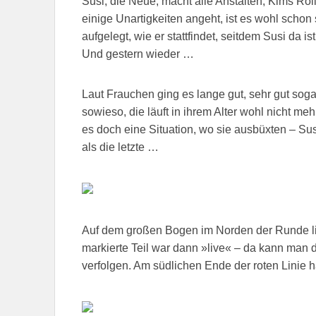
Susi, die Neue, macht alle Anstalten, Kims Ro
einige Unartigkeiten angeht, ist es wohl schon 
aufgelegt, wie er stattfindet, seitdem Susi da ist
Und gestern wieder …
Laut Frauchen ging es lange gut, sehr gut soga
sowieso, die läuft in ihrem Alter wohl nicht me
es doch eine Situation, wo sie ausbüxten – S
als die letzte …
Auf dem großen Bogen im Norden der Runde lie
markierte Teil war dann »live« – da kann ma
verfolgen. Am südlichen Ende der roten Linie 