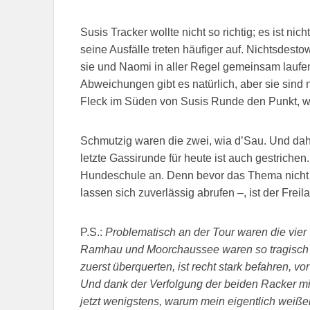
Susis Tracker wollte nicht so richtig; es ist ni
seine Ausfälle treten häufiger auf. Nichtsdesto
sie und Naomi in aller Regel gemeinsam laufe
Abweichungen gibt es natürlich, aber sie sind n
Fleck im Süden von Susis Runde den Punkt, wo
Schmutzig waren die zwei, wia d’Sau. Und dahe
letzte Gassirunde für heute ist auch gestrichen
Hundeschule an. Denn bevor das Thema nicht ei
lassen sich zuverlässig abrufen –, ist der Freil
P.S.:
Problematisch an der Tour waren die vie
Ramhau und Moorchaussee waren so tragisch no
zuerst überquerten, ist recht stark befahren, v
Und dank der Verfolgung der beiden Racker mi
jetzt wenigstens, warum mein eigentlich weißer