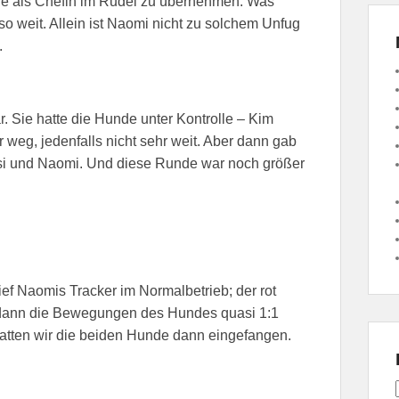
lle als Chefin im Rudel zu übernehmen. Was
so weit. Allein ist Naomi nicht zu solchem Unfug
.
r. Sie hatte die Hunde unter Kontrolle – Kim
hr weg, jedenfalls nicht sehr weit. Aber dann gab
usi und Naomi. Und diese Runde war noch größer
f Naomis Tracker im Normalbetrieb; der rot
n dann die Bewegungen des Hundes quasi 1:1
hatten wir die beiden Hunde dann eingefangen.