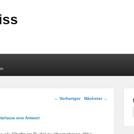
iss
um
Beitragsnavigation
←
Vorheriger
Nächster
→
terlasse eine Antwort