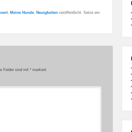
nert
,
Meine Hunde
,
Neuigkeiten
veröffentlicht. Setze ein
he Felder sind mit
*
markiert