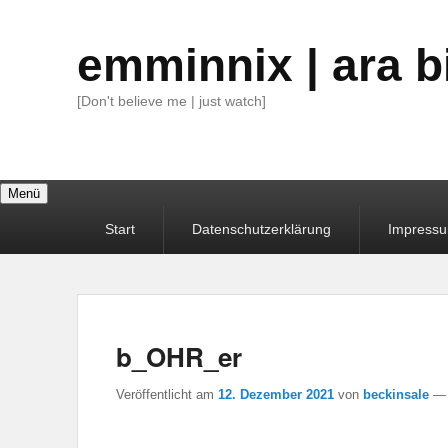
emminnix | ara b
[Don't believe me | just watch]
Menü
Primäres
Start
Datenschutzerklärung
Impress
Menü
b_OHR_er
Veröffentlicht am
12. Dezember 2021
von
beckinsale