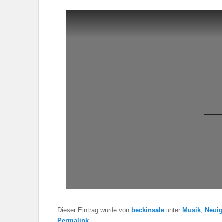
Dieser Eintrag wurde von
beckinsale
unter
Musik
,
Neuig
Permalink
.