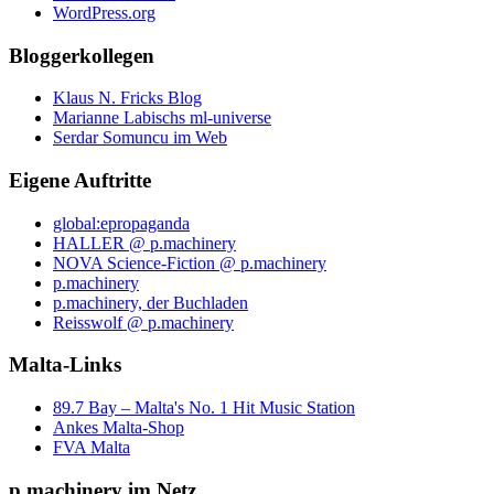
WordPress.org
Bloggerkollegen
Klaus N. Fricks Blog
Marianne Labischs ml-universe
Serdar Somuncu im Web
Eigene Auftritte
global:epropaganda
HALLER @ p.machinery
NOVA Science-Fiction @ p.machinery
p.machinery
p.machinery, der Buchladen
Reisswolf @ p.machinery
Malta-Links
89.7 Bay – Malta's No. 1 Hit Music Station
Ankes Malta-Shop
FVA Malta
p.machinery im Netz