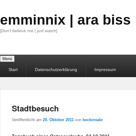
emminnix | ara biss
[Don't believe me | just watch]
Menü
Primäres
Start
Datenschutzerklärung
Impressum
Menü
Stadtbesuch
Veröffentlicht am
20. Oktober 2011
von
beckinsale