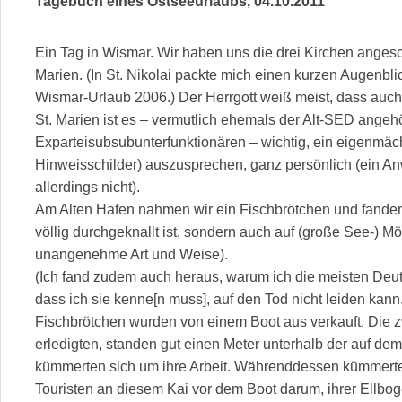
Tagebuch eines Ostseeurlaubs, 04.10.2011
Ein Tag in Wismar. Wir haben uns die drei Kirchen angesch
Marien. (In St. Nikolai packte mich einen kurzen Augenb
Wismar-Urlaub 2006.) Der Herrgott weiß meist, dass auch 
St. Marien ist es – vermutlich ehemals der Alt-SED angeh
Exparteisubsubunterfunktionären – wichtig, ein eigenmäch
Hinweisschilder) auszusprechen, ganz persönlich (ein An
allerdings nicht).
Am Alten Hafen nahmen wir ein Fischbrötchen und fanden
völlig durchgeknallt ist, sondern auch auf (große See-) Mö
unangenehme Art und Weise).
(Ich fand zudem auch heraus, warum ich die meisten Deu
dass ich sie kenne[n muss], auf den Tod nicht leiden kann.
Fischbrötchen wurden von einem Boot aus verkauft. Die 
erledigten, standen gut einen Meter unterhalb der auf de
kümmerten sich um ihre Arbeit. Währenddessen kümmerten
Touristen an diesem Kai vor dem Boot darum, ihrer Ellboge