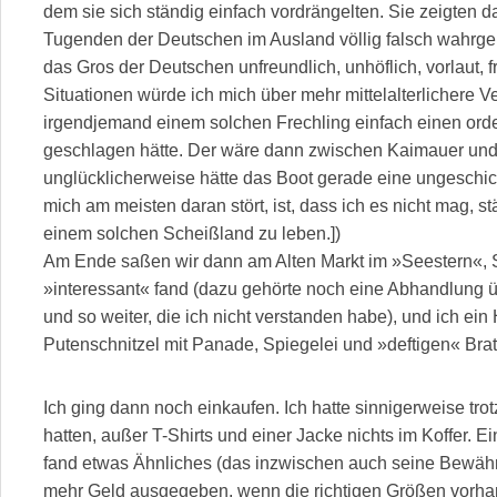
dem sie sich ständig einfach vordrängelten. Sie zeigten d
Tugenden der Deutschen im Ausland völlig falsch wahrgen
das Gros der Deutschen unfreundlich, unhöflich, vorlaut, f
Situationen würde ich mich über mehr mittelalterlichere V
irgendjemand einem solchen Frechling einfach einen orde
geschlagen hätte. Der wäre dann zwischen Kaimauer und 
unglücklicherweise hätte das Boot gerade eine ungesch
mich am meisten daran stört, ist, dass ich es nicht mag, s
einem solchen Scheißland zu leben.])
Am Ende saßen wir dann am Alten Markt im »Seestern«, S. 
»interessant« fand (dazu gehörte noch eine Abhandlung 
und so weiter, die ich nicht verstanden habe), und ich ei
Putenschnitzel mit Panade, Spiegelei und »deftigen« Bratk
Ich ging dann noch einkaufen. Ich hatte sinnigerweise tro
hatten, außer T-Shirts und einer Jacke nichts im Koffer. Ei
fand etwas Ähnliches (das inzwischen auch seine Bewähr
mehr Geld ausgegeben, wenn die richtigen Größen vorh