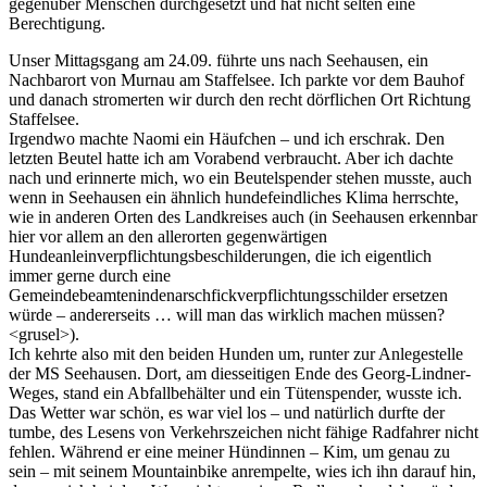
gegenüber Menschen durchgesetzt und hat nicht selten eine
Berechtigung.
Unser Mittagsgang am 24.09. führte uns nach Seehausen, ein
Nachbarort von Murnau am Staffelsee. Ich parkte vor dem Bauhof
und danach stromerten wir durch den recht dörflichen Ort Richtung
Staffelsee.
Irgendwo machte Naomi ein Häufchen – und ich erschrak. Den
letzten Beutel hatte ich am Vorabend verbraucht. Aber ich dachte
nach und erinnerte mich, wo ein Beutelspender stehen musste, auch
wenn in Seehausen ein ähnlich hundefeindliches Klima herrschte,
wie in anderen Orten des Landkreises auch (in Seehausen erkennbar
hier vor allem an den allerorten gegenwärtigen
Hundeanleinverpflichtungsbeschilderungen, die ich eigentlich
immer gerne durch eine
Gemeindebeamtenindenarschfickverpflichtungsschilder ersetzen
würde – andererseits … will man das wirklich machen müssen?
<grusel>).
Ich kehrte also mit den beiden Hunden um, runter zur Anlegestelle
der MS Seehausen. Dort, am diesseitigen Ende des Georg-Lindner-
Weges, stand ein Abfallbehälter und ein Tütenspender, wusste ich.
Das Wetter war schön, es war viel los – und natürlich durfte der
tumbe, des Lesens von Verkehrszeichen nicht fähige Radfahrer nicht
fehlen. Während er eine meiner Hündinnen – Kim, um genau zu
sein – mit seinem Mountainbike anrempelte, wies ich ihn darauf hin,