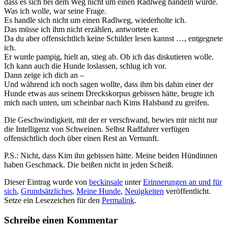
dass es sich bei dem Weg nicht um einen Radlweg handeln würde.
Was ich wolle, war seine Frage.
Es handle sich nicht um einen Radlweg, wiederholte ich.
Das müsse ich ihm nicht erzählen, antwortete er.
Da du aber offensichtlich keine Schilder lesen kannst …, entgegnete
ich.
Er wurde pampig, hielt an, stieg ab. Ob ich das diskutieren wolle.
Ich kann auch die Hunde loslassen, schlug ich vor.
Dann zeige ich dich an –
Und während ich noch sagen wollte, dass ihm bis dahin einer der
Hunde etwas aus seinem Dreckskorpus gebissen hätte, beugte ich
mich nach unten, um scheinbar nach Kims Halsband zu greifen.
Die Geschwindigkeit, mit der er verschwand, bewies mir nicht nur
die Intelligenz von Schweinen. Selbst Radfahrer verfügen
offensichtlich doch über einen Rest an Vernunft.
P.S.: Nicht, dass Kim ihn gebissen hätte. Meine beiden Hündinnen
haben Geschmack. Die beißen nicht in jeden Scheiß.
Dieser Eintrag wurde von
beckinsale
unter
Erinnerungen an und für
sich
,
Grundsätzliches
,
Meine Hunde
,
Neuigkeiten
veröffentlicht.
Setze ein Lesezeichen für den
Permalink
.
Schreibe einen Kommentar