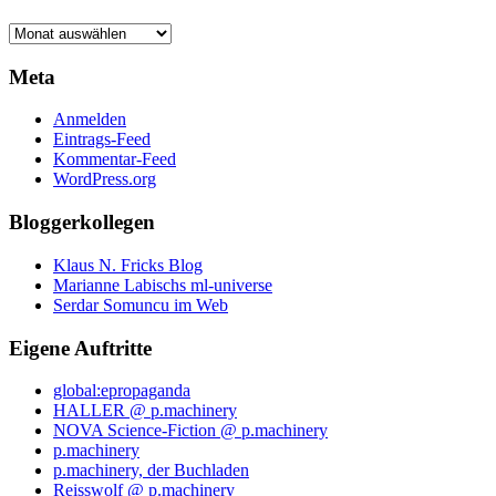
Archiv
Meta
Anmelden
Eintrags-Feed
Kommentar-Feed
WordPress.org
Bloggerkollegen
Klaus N. Fricks Blog
Marianne Labischs ml-universe
Serdar Somuncu im Web
Eigene Auftritte
global:epropaganda
HALLER @ p.machinery
NOVA Science-Fiction @ p.machinery
p.machinery
p.machinery, der Buchladen
Reisswolf @ p.machinery