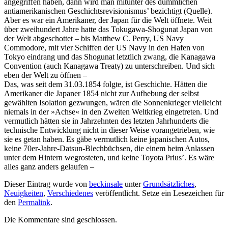
angegriffen haben, dann wird man mitunter des dümmlichen
antiamerikanischen Geschichtsrevisionismus’ bezichtigt (Quelle).
Aber es war ein Amerikaner, der Japan für die Welt öffnete. Weit
über zweihundert Jahre hatte das Tokugawa-Shogunat Japan von
der Welt abgeschottet – bis Matthew C. Perry, US Navy
Commodore, mit vier Schiffen der US Navy in den Hafen von
Tokyo eindrang und das Shogunat letztlich zwang, die Kanagawa
Convention (auch Kanagawa Treaty) zu unterschreiben. Und sich
eben der Welt zu öffnen –
Das, was seit dem 31.03.1854 folgte, ist Geschichte. Hätten die
Amerikaner die Japaner 1854 nicht zur Aufhebung der selbst
gewählten Isolation gezwungen, wären die Sonnenkrieger vielleicht
niemals in der »Achse« in den Zweiten Weltkrieg eingetreten. Und
vermutlich hätten sie in Jahrzehnten des letzten Jahrhunderts die
technische Entwicklung nicht in dieser Weise vorangetrieben, wie
sie es getan haben. Es gäbe vermutlich keine japanischen Autos,
keine 70er-Jahre-Datsun-Blechbüchsen, die einem beim Anlassen
unter dem Hintern wegrosteten, und keine Toyota Prius’. Es wäre
alles ganz anders gelaufen –
Dieser Eintrag wurde von
beckinsale
unter
Grundsätzliches
,
Neuigkeiten
,
Verschiedenes
veröffentlicht. Setze ein Lesezeichen für
den
Permalink
.
Die Kommentare sind geschlossen.