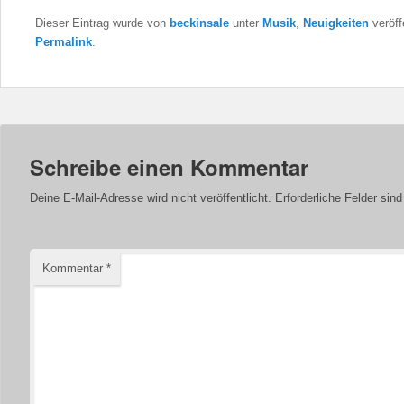
Dieser Eintrag wurde von
beckinsale
unter
Musik
,
Neuigkeiten
veröff
Permalink
.
Schreibe einen Kommentar
Deine E-Mail-Adresse wird nicht veröffentlicht.
Erforderliche Felder sin
Kommentar
*