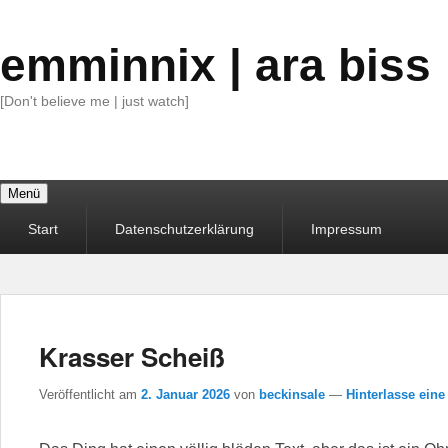
emminnix | ara biss
[Don't believe me | just watch]
Menü
Primäres
Start
Datenschutzerklärung
Impressum
Menü
Krasser Scheiß
Veröffentlicht am
2. Januar 2026
von
beckinsale
—
Hinterlasse eine