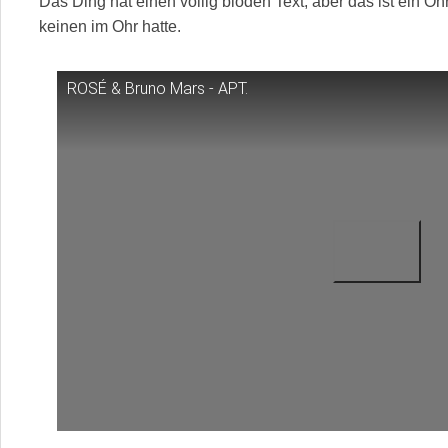
Das Ding hat einen völlig blöden Text, aber das ist ein O
keinen im Ohr hatte.
ROSÉ & Bruno Mars - APT.