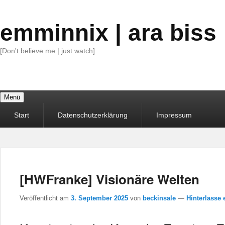
emminnix | ara biss
[Don't believe me | just watch]
Menü
Primäres
Start
Datenschutzerklärung
Impressum
Menü
[HWFranke] Visionäre Welten
Veröffentlicht am
3. September 2025
von
beckinsale
—
Hinterlasse 