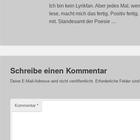
Ich bin kein Lyrikfan. Aber jedes Mal, w
lese, macht mich das fertig. Positiv fertig.
mit. Standesamt der Poesie …
Schreibe einen Kommentar
Deine E-Mail-Adresse wird nicht veröffentlicht.
Erforderliche Felder sin
Kommentar
*