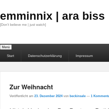
emminnix | ara biss
[Don't believe me | just watch]
Menü
Primäres
Start
Datenschutzerklärung
Impressum
Menü
Zur Weihnacht
Veröffentlicht am
23. Dezember 2024
von
beckinsale
—
1 Kommenta