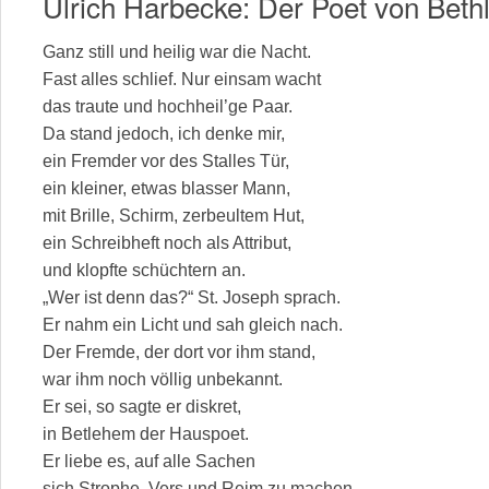
Ulrich Harbecke: Der Poet von Bet
Ganz still und heilig war die Nacht.
Fast alles schlief. Nur einsam wacht
das traute und hochheil’ge Paar.
Da stand jedoch, ich denke mir,
ein Fremder vor des Stalles Tür,
ein kleiner, etwas blasser Mann,
mit Brille, Schirm, zerbeultem Hut,
ein Schreibheft noch als Attribut,
und klopfte schüchtern an.
„Wer ist denn das?“ St. Joseph sprach.
Er nahm ein Licht und sah gleich nach.
Der Fremde, der dort vor ihm stand,
war ihm noch völlig unbekannt.
Er sei, so sagte er diskret,
in Betlehem der Hauspoet.
Er liebe es, auf alle Sachen
sich Strophe, Vers und Reim zu machen.