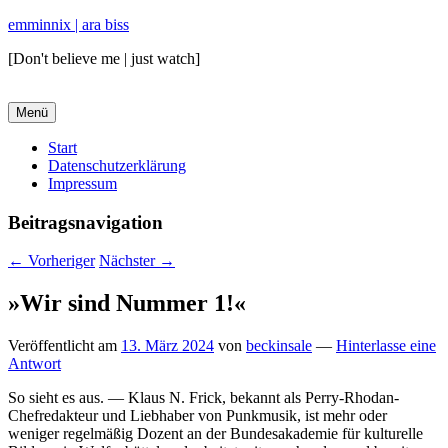
emminnix | ara biss
[Don't believe me | just watch]
Menü
Primäres
Start
Datenschutzerklärung
Menü
Impressum
Beitragsnavigation
←
Vorheriger
Nächster
→
»Wir sind Nummer 1!«
Veröffentlicht am
13. März 2024
von
beckinsale
—
Hinterlasse eine
Antwort
So sieht es aus. — Klaus N. Frick, bekannt als Perry-Rhodan-
Chefredakteur und Liebhaber von Punkmusik, ist mehr oder
weniger regelmäßig Dozent an der Bundesakademie für kulturelle