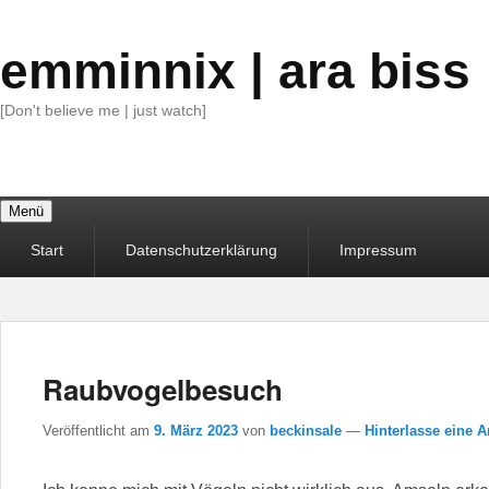
emminnix | ara biss
[Don't believe me | just watch]
Menü
Primäres
Start
Datenschutzerklärung
Impressum
Menü
Raubvogelbesuch
Veröffentlicht am
9. März 2023
von
beckinsale
—
Hinterlasse eine A