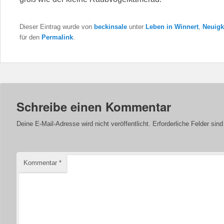
Dieser Eintrag wurde von
beckinsale
unter
Leben in Winnert
,
Neuigk
für den
Permalink
.
Schreibe einen Kommentar
Deine E-Mail-Adresse wird nicht veröffentlicht.
Erforderliche Felder sin
Kommentar
*