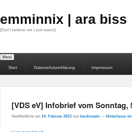
emminnix | ara biss
[Don't believe me | just watch]
Menü
Primäres
Start
Datenschutzerklärung
Impressum
Menü
[VDS eV] Infobrief vom Sonntag, 
Veröffentlicht am
14. Februar 2023
von
beckinsale
—
Hinterlasse ei