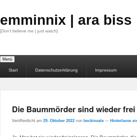
emminnix | ara biss
[Don't believe me | just watch]
Menü
Primäres
Start
Datenschutzerklärung
Impressum
Menü
Die Baummörder sind wieder frei
Veröffentlicht am
29. Oktober 2022
von
beckinsale
—
Hinterlasse e