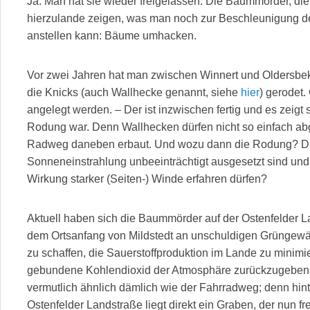
Ja. Man hat sie wieder freigelassen. Die Baummörder, die
hierzulande zeigen, was man noch zur Beschleunigung de
anstellen kann: Bäume umhacken.
Vor zwei Jahren hat man zwischen Winnert und Oldersbek
die Knicks (auch Wallhecke genannt, siehe
hier
) gerodet.
angelegt werden. – Der ist inzwischen fertig und es zeigt 
Rodung war. Denn Wallhecken dürfen nicht so einfach ab
Radweg daneben erbaut. Und wozu dann die Rodung? Da
Sonneneinstrahlung unbeeinträchtigt ausgesetzt sind und 
Wirkung starker (Seiten-) Winde erfahren dürfen?
Aktuell haben sich die Baummörder auf der Ostenfelder 
dem Ortsanfang von Mildstedt an unschuldigen Grüngew
zu schaffen, die Sauerstoffproduktion im Lande zu minimi
gebundene Kohlendioxid der Atmosphäre zurückzugeben. 
vermutlich ähnlich dämlich wie der Fahrradweg; denn hi
Ostenfelder Landstraße liegt direkt ein Graben, der nun fr