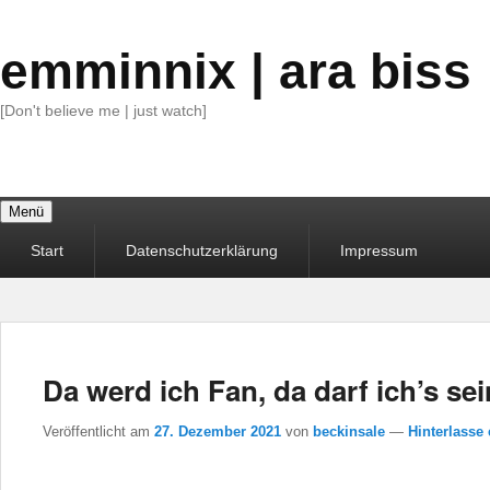
emminnix | ara biss
[Don't believe me | just watch]
Menü
Primäres
Start
Datenschutzerklärung
Impressum
Menü
Da werd ich Fan, da darf ich’s sei
Veröffentlicht am
27. Dezember 2021
von
beckinsale
—
Hinterlasse