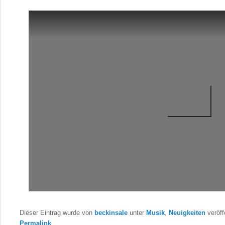
Dieser Eintrag wurde von
beckinsale
unter
Musik
,
Neuigkeiten
veröff
Permalink
.