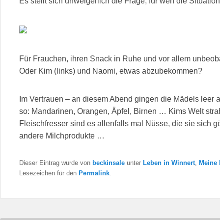
Es stellt sich unweigerlich die Frage, für wen die Situation
Für Frauchen, ihren Snack in Ruhe und vor allem unbeob
Oder Kim (links) und Naomi, etwas abzubekommen?
Im Vertrauen – an diesem Abend gingen die Mädels leer au
so: Mandarinen, Orangen, Äpfel, Birnen … Kims Welt strah
Fleischfresser sind es allenfalls mal Nüsse, die sie sich 
andere Milchprodukte …
Dieser Eintrag wurde von
beckinsale
unter
Leben in Winnert
,
Meine
Lesezeichen für den
Permalink
.