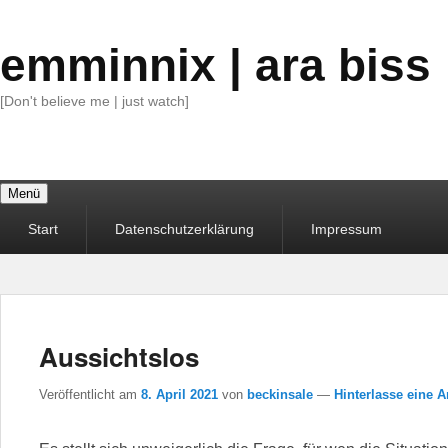
emminnix | ara biss
[Don't believe me | just watch]
Menü
Primäres
Start
Datenschutzerklärung
Impressum
Menü
Aussichtslos
Veröffentlicht am
8. April 2021
von
beckinsale
—
Hinterlasse eine A