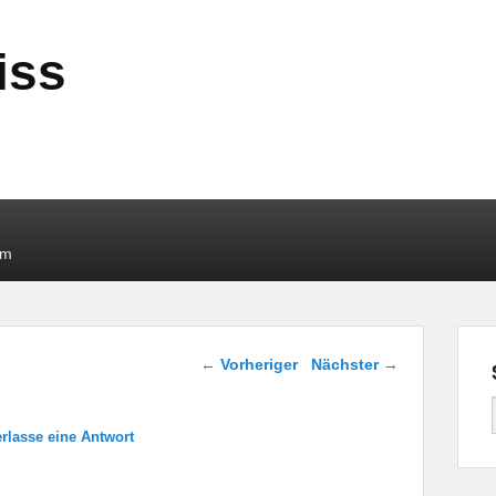
iss
um
Beitragsnavigation
←
Vorheriger
Nächster
→
erlasse eine Antwort