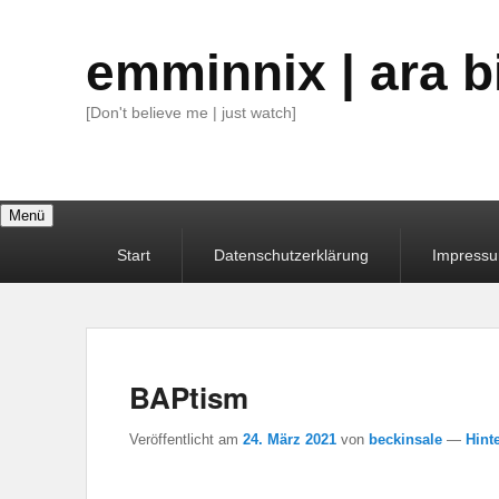
emminnix | ara b
[Don't believe me | just watch]
Menü
Primäres
Start
Datenschutzerklärung
Impress
Menü
BAPtism
Veröffentlicht am
24. März 2021
von
beckinsale
—
Hint