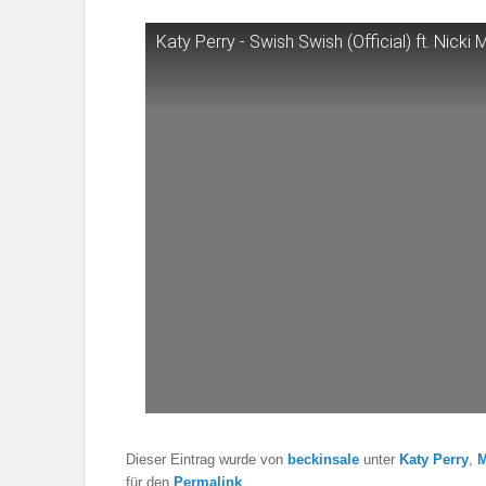
Katy Perry - Swish Swish (Official) ft. Nicki 
Dieser Eintrag wurde von
beckinsale
unter
Katy Perry
,
M
für den
Permalink
.