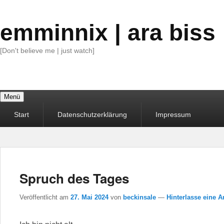
emminnix | ara biss
[Don't believe me | just watch]
Menü
Primäres
Start
Datenschutzerklärung
Impressum
Menü
Spruch des Tages
Veröffentlicht am
27. Mai 2024
von
beckinsale
—
Hinterlasse eine A