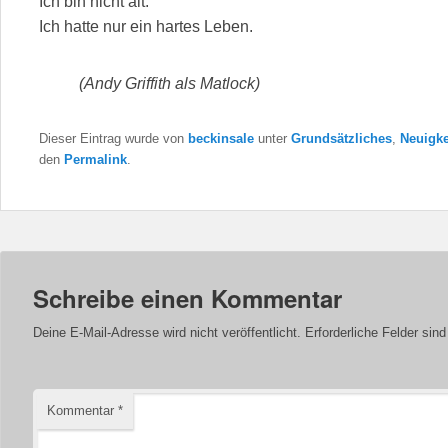
Ich bin nicht alt.
Ich hatte nur ein hartes Leben.
(Andy Griffith als Matlock)
Dieser Eintrag wurde von
beckinsale
unter
Grundsätzliches
,
Neuigke
den
Permalink
.
Schreibe einen Kommentar
Deine E-Mail-Adresse wird nicht veröffentlicht.
Erforderliche Felder sin
Kommentar
*