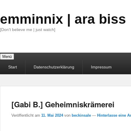
emminnix | ara biss
[Don't believe me | just watch]
Menü
Primäres
Start
Datenschutzerklärung
Impressum
Menü
[Gabi B.] Geheimniskrämerei
Veröffentlicht am
11. Mai 2024
von
beckinsale
—
Hinterlasse eine A