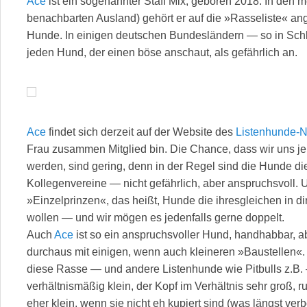
Ace
ist ein sogenannter Staff Mix, geboren 2018. In den
benachbarten Ausland) gehört er auf die »Rasseliste« an
Hunde. In einigen deutschen Bundesländern — so in Schl
jeden Hund, der einen böse anschaut, als gefährlich an.
Ace
findet sich derzeit auf der Website des
Listenhunde-No
Frau zusammen Mitglied bin. Die Chance, dass wir uns j
werden, sind gering, denn in der Regel sind die Hunde d
Kollegenvereine — nicht gefährlich, aber anspruchsvoll. U
»Einzelprinzen«, das heißt, Hunde die ihresgleichen in di
wollen — und wir mögen es jedenfalls gerne doppelt.
Auch
Ace
ist so ein anspruchsvoller Hund, handhabbar, 
durchaus mit einigen, wenn auch kleineren »Baustellen«.
diese Rasse — und andere Listenhunde wie Pitbulls z.B. 
verhältnismäßig klein, der Kopf im Verhältnis sehr groß, 
eher klein, wenn sie nicht eh kupiert sind (was längst verb