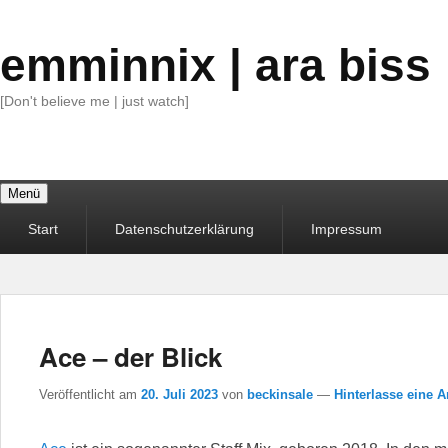
emminnix | ara biss
[Don't believe me | just watch]
Menü
Primäres
Start
Datenschutzerklärung
Impressum
Menü
Ace – der Blick
Veröffentlicht am
20. Juli 2023
von
beckinsale
—
Hinterlasse eine A