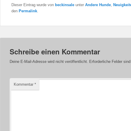
Dieser Eintrag wurde von
beckinsale
unter
Andere Hunde
,
Neuigkeit
den
Permalink
.
Schreibe einen Kommentar
Deine E-Mail-Adresse wird nicht veröffentlicht.
Erforderliche Felder sin
Kommentar
*