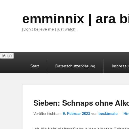
emminnix | ara b
[Don't believe me | just watch]
Menü
Primäres
Start
Datenschutzerklärung
Impress
Menü
Sieben: Schnaps ohne Alk
Veröffentlicht am
9. Februar 2023
von
beckinsale
—
Hin