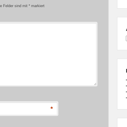
he Felder sind mit
*
markiert
*