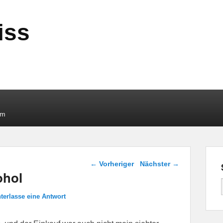
iss
um
Beitragsnavigation
←
Vorheriger
Nächster
→
ohol
terlasse eine Antwort