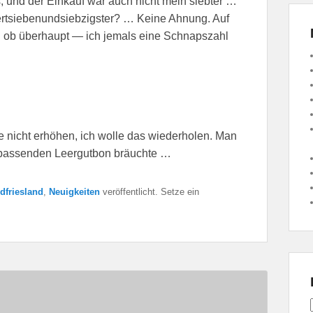
, und der Einkauf war auch nicht mein siebter …
ertsiebenundsiebzigster? … Keine Ahnung. Auf
nd ob überhaupt — ich jemals eine Schnapszahl
.
se nicht erhöhen, ich wolle das wiederholen. Man
n passenden Leergutbon bräuchte …
dfriesland
,
Neuigkeiten
veröffentlicht. Setze ein