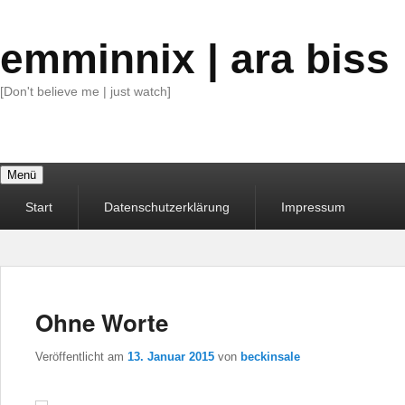
emminnix | ara biss
[Don't believe me | just watch]
Menü
Primäres
Start
Datenschutzerklärung
Impressum
Menü
Ohne Worte
Veröffentlicht am
13. Januar 2015
von
beckinsale